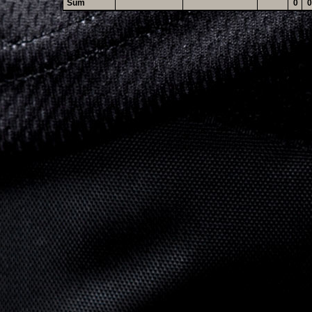
Sum
0
0