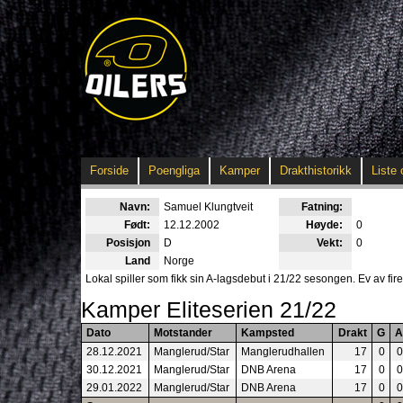
Forside
Poengliga
Kamper
Drakthistorikk
Liste 
Navn:
Samuel Klungtveit
Fatning:
Født:
12.12.2002
Høyde:
0
Posisjon
D
Vekt:
0
Land
Norge
Lokal spiller som fikk sin A-lagsdebut i 21/22 sesongen. Ev av fir
Kamper Eliteserien 21/22
Dato
Motstander
Kampsted
Drakt
G
A
28.12.2021
Manglerud/Star
Manglerudhallen
17
0
0
30.12.2021
Manglerud/Star
DNB Arena
17
0
0
29.01.2022
Manglerud/Star
DNB Arena
17
0
0