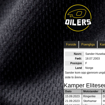
Forside
Poengliga
Ka
Navn:
Sander Huseb
Født:
18.07.2003
Posisjon
F
Land
Norge
Sander kom opp gjennom ungdoms
siste to årene.
Kamper Elitese
Dato
Motstander
K
15.09.2023
Ringerike
D
21.09.2023
Storhamar
H