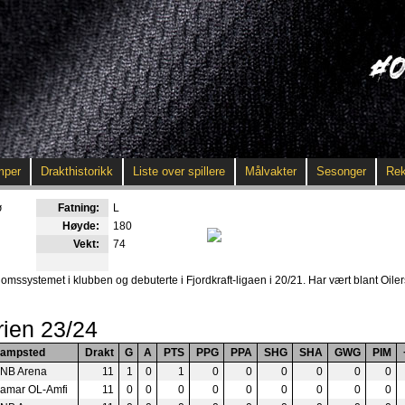
mper
Drakthistorikk
Liste over spillere
Målvakter
Sesonger
Rek
ø
Fatning:
L
Høyde:
180
Vekt:
74
systemet i klubben og debuterte i Fjordkraft-ligaen i 20/21. Har vært blant Oiler
rien 23/24
ampsted
Drakt
G
A
PTS
PPG
PPA
SHG
SHA
GWG
PIM
NB Arena
11
1
0
1
0
0
0
0
0
0
amar OL-Amfi
11
0
0
0
0
0
0
0
0
0