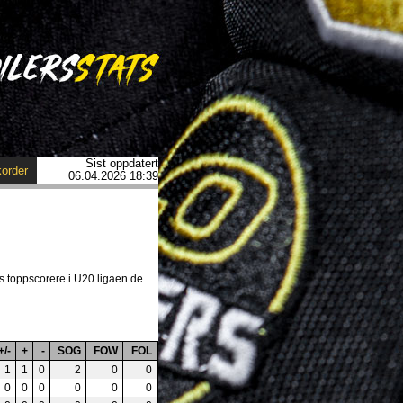
Sist oppdatert
order
06.04.2026 18:39
s toppscorere i U20 ligaen de
+/-
+
-
SOG
FOW
FOL
1
1
0
2
0
0
0
0
0
0
0
0