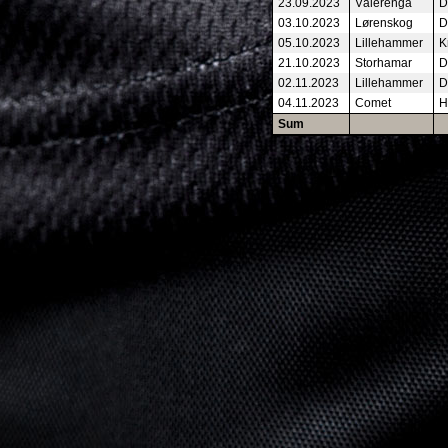
23.09.2023
Vålerenga
D
03.10.2023
Lørenskog
D
05.10.2023
Lillehammer
K
21.10.2023
Storhamar
D
02.11.2023
Lillehammer
D
04.11.2023
Comet
H
Sum