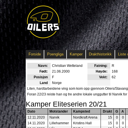
Forside
Poengliga
Kamper
Drakthistorikk
Liste 
Navn:
Christian Wetteland
Fatning:
R
Født:
21.06.2000
Høyde:
168
Posisjon
F
Vekt:
62
Land
Norge
Liten, hardtarbeidene ving som kom opp gjennom Oilers/Stavanger
Foran 22/23 reiste han og tre andre lokale unggutter til Narvik f
Kamper Eliteserien 20/21
Dato
Motstander
Kampsted
Drakt
G
A
12.11.2020
Narvik
Nordkraft Arena
15
0
0
14.11.2020
Lillehammer
Kristins Hall
15
0
0