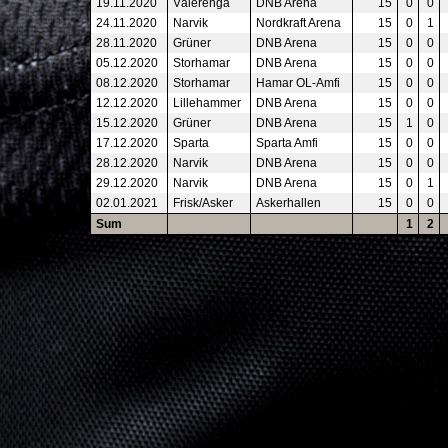
19.11.2020
Vålerenga
DNB Arena
15
0
0
24.11.2020
Narvik
Nordkraft Arena
15
0
1
28.11.2020
Grüner
DNB Arena
15
0
0
05.12.2020
Storhamar
DNB Arena
15
0
0
08.12.2020
Storhamar
Hamar OL-Amfi
15
0
0
12.12.2020
Lillehammer
DNB Arena
15
0
0
15.12.2020
Grüner
DNB Arena
15
1
0
17.12.2020
Sparta
Sparta Amfi
15
0
0
28.12.2020
Narvik
DNB Arena
15
0
0
29.12.2020
Narvik
DNB Arena
15
0
1
02.01.2021
Frisk/Asker
Askerhallen
15
0
0
Sum
1
2