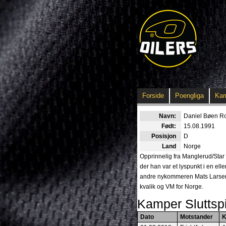
Forside
Poengliga
Ka
Navn:
Daniel Bøen R
Født:
15.08.1991
Posisjon
D
Land
Norge
Opprinnelig fra Manglerud/Star 
der han var et lyspunkt i en e
andre nykommeren Mats Larsen M
kvalik og VM for Norge.
Kamper Sluttspi
Dato
Motstander
K