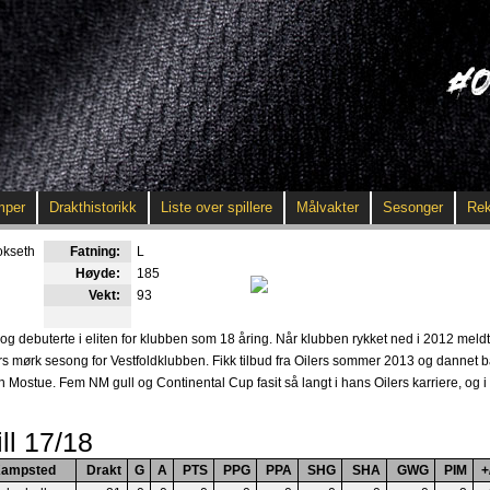
mper
Drakthistorikk
Liste over spillere
Målvakter
Sesonger
Rek
okseth
Fatning:
L
Høyde:
185
Vekt:
93
og debuterte i eliten for klubben som 18 åring. Når klubben rykket ned i 2012 meld
llers mørk sesong for Vestfoldklubben. Fikk tilbud fra Oilers sommer 2013 og danne
ostue. Fem NM gull og Continental Cup fasit så langt i hans Oilers karriere, og i
ll 17/18
ampsted
Drakt
G
A
PTS
PPG
PPA
SHG
SHA
GWG
PIM
+