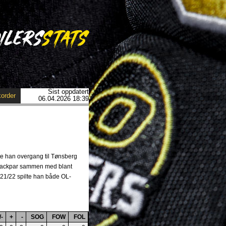
Sist oppdatert
order
06.04.2026 18:39
te han overgang til Tønsberg
t backpar sammen med blant
 21/22 spilte han både OL-
/-
+
-
SOG
FOW
FOL