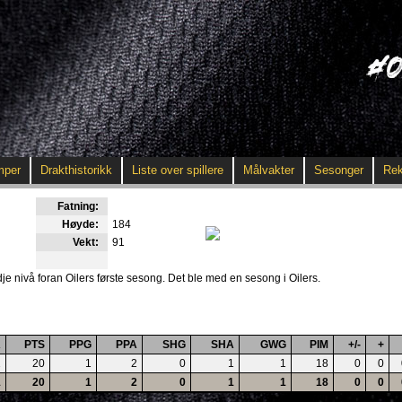
mper
Drakthistorikk
Liste over spillere
Målvakter
Sesonger
Rek
Fatning:
Høyde:
184
Vekt:
91
je nivå foran Oilers første sesong. Det ble med en sesong i Oilers.
A
PTS
PPG
PPA
SHG
SHA
GWG
PIM
+/-
+
1
20
1
2
0
1
1
18
0
0
1
20
1
2
0
1
1
18
0
0