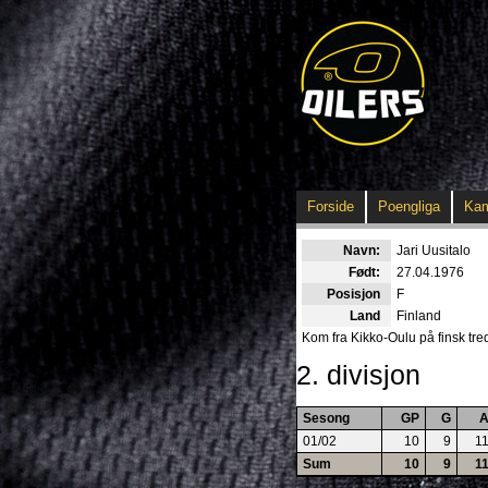
Forside
Poengliga
Ka
Navn:
Jari Uusitalo
Født:
27.04.1976
Posisjon
F
Land
Finland
Kom fra Kikko-Oulu på finsk tred
2. divisjon
Sesong
GP
G
01/02
10
9
1
Sum
10
9
1