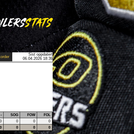
Sist oppdatert
order
06.04.2026 18:39
-
SOG
FOW
FOL
0
0
0
0
0
0
0
0