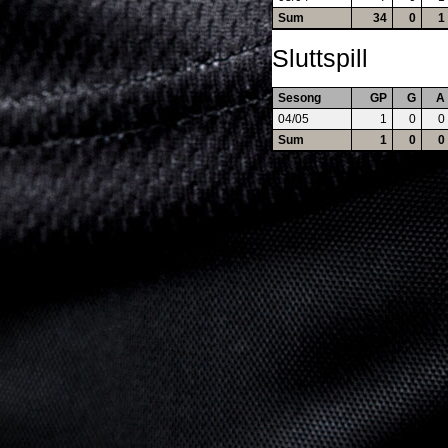
Sum
34
0
1
Sluttspill
Sesong
GP
G
A
04/05
1
0
0
Sum
1
0
0