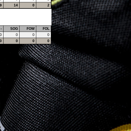
9
14
0
2
-
SOG
FOW
FOL
0
0
0
0
0
0
0
0