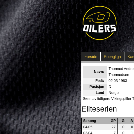
Forside
Poengliga
Ka
Thormod Andre
Navn:
Thormodsen
Født:
02.03.1983
Posisjon
D
Land
Norge
Sønn av tidligere Vikingspiller
Eliteserien
Sesong
GP
G
A
04/05
27
0
0
03/04
7
0
1