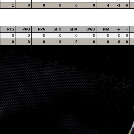
1
0
0
0
0
0
4
-3
6
PTS
PPG
PPA
SHG
SHA
GWG
PIM
+/-
+
0
0
0
0
0
0
0
0
0
0
0
0
0
0
0
0
0
0