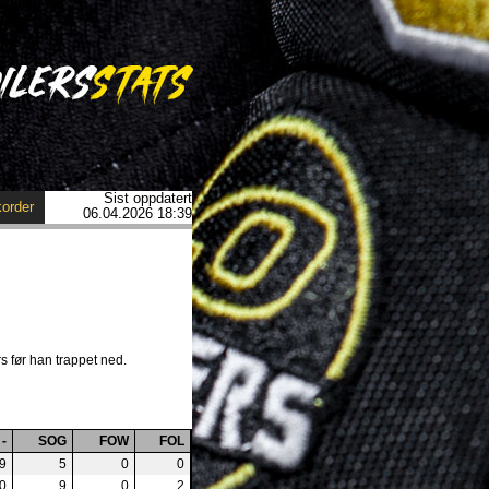
Sist oppdatert
order
06.04.2026 18:39
s før han trappet ned.
-
SOG
FOW
FOL
9
5
0
0
0
9
0
2