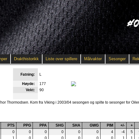
mper
Drakthistorikk
Liste over spillere
Målvakter
Sesonger
Rek
Fatning:
L
Høyde:
177
Vekt:
90
 Thor Thormodsen. Kom fra Viking i 2003/04 sesongen og spilte to sesonger for Oiler
PTS
PPG
PPA
SHG
SHA
GWG
PIM
+/-
+
0
0
0
0
0
0
4
-4
5
1
0
0
0
0
0
0
1
1