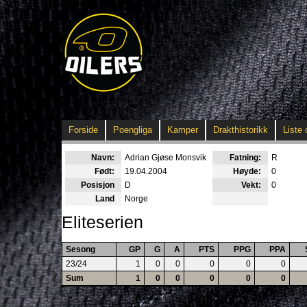
Forside
Poengliga
Kamper
Drakthistorikk
Liste 
Navn:
Adrian Gjøse Monsvik
Fatning:
R
Født:
19.04.2004
Høyde:
0
Posisjon
D
Vekt:
0
Land
Norge
Eliteserien
Sesong
GP
G
A
PTS
PPG
PPA
23/24
1
0
0
0
0
0
Sum
1
0
0
0
0
0