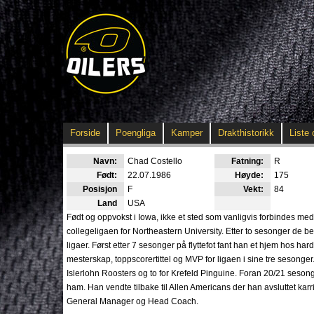
Forside
Poengliga
Kamper
Drakthistorikk
Liste 
Navn:
Chad Costello
Fatning:
R
Født:
22.07.1986
Høyde:
175
Posisjon
F
Vekt:
84
Land
USA
Født og oppvokst i Iowa, ikke et sted som vanligvis forbindes med
collegeligaen for Northeastern University. Etter to sesonger de b
ligaer. Først etter 7 sesonger på flyttefot fant han et hjem hos h
mesterskap, toppscorertittel og MVP for ligaen i sine tre sesonger
Islerlohn Roosters og to for Krefeld Pinguine. Foran 20/21 seson
ham. Han vendte tilbake til Allen Americans der han avsluttet k
General Manager og Head Coach.