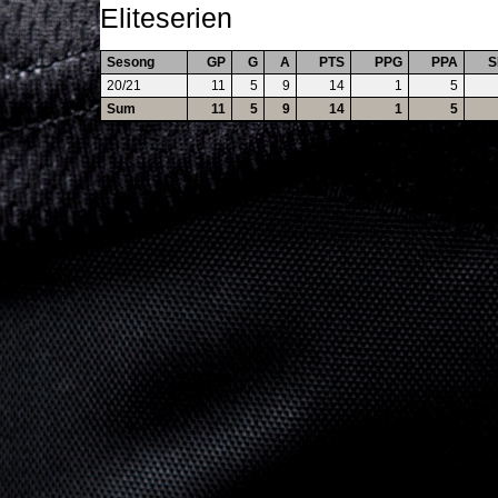
Eliteserien
Sesong
GP
G
A
PTS
PPG
PPA
S
20/21
11
5
9
14
1
5
Sum
11
5
9
14
1
5