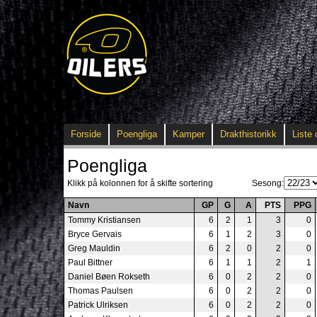
Forside
Poengliga
Kamper
Drakthistorikk
Liste 
Poengliga
Klikk på kolonnen for å skifte sortering
Sesong:
Navn
GP
G
A
PTS
PPG
Tommy Kristiansen
6
2
1
3
0
Bryce Gervais
6
1
2
3
0
Greg Mauldin
6
2
0
2
0
Paul Bittner
6
1
1
2
1
Daniel Bøen Rokseth
6
0
2
2
0
Thomas Paulsen
6
0
2
2
0
Patrick Ulriksen
6
0
2
2
0