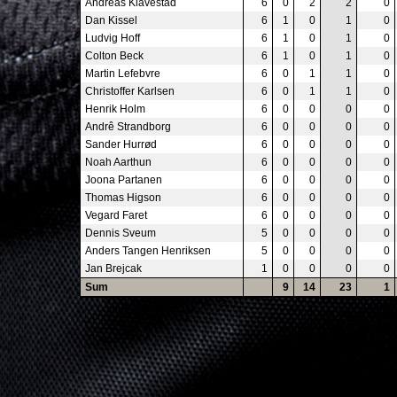
Andreas Klavestad
6
0
2
2
0
Dan Kissel
6
1
0
1
0
Ludvig Hoff
6
1
0
1
0
Colton Beck
6
1
0
1
0
Martin Lefebvre
6
0
1
1
0
Christoffer Karlsen
6
0
1
1
0
Henrik Holm
6
0
0
0
0
Andrê Strandborg
6
0
0
0
0
Sander Hurrød
6
0
0
0
0
Noah Aarthun
6
0
0
0
0
Joona Partanen
6
0
0
0
0
Thomas Higson
6
0
0
0
0
Vegard Faret
6
0
0
0
0
Dennis Sveum
5
0
0
0
0
Anders Tangen Henriksen
5
0
0
0
0
Jan Brejcak
1
0
0
0
0
Sum
9
14
23
1