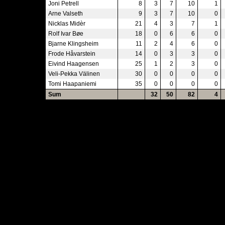
Joni Petrell
8
3
7
10
1
Arne Valseth
9
3
7
10
0
Nicklas Midèr
21
4
3
7
1
Rolf Ivar Bøe
18
0
6
6
0
Bjarne Klingsheim
11
2
4
6
0
Frode Håvarstein
14
0
3
3
0
Eivind Haagensen
25
1
2
3
0
Veli-Pekka Välinen
30
0
0
0
0
Tomi Haapaniemi
35
0
0
0
0
Sum
32
50
82
4