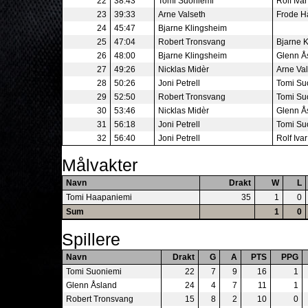
22
38:43
Tomi Suoniemi
Rolf Iva
23
39:33
Arne Valseth
Frode H
24
45:47
Bjarne Klingsheim
25
47:04
Robert Tronsvang
Bjarne 
26
48:00
Bjarne Klingsheim
Glenn Å
27
49:26
Nicklas Midèr
Arne Val
28
50:26
Joni Petrell
Tomi Su
29
52:50
Robert Tronsvang
Tomi Su
30
53:46
Nicklas Midèr
Glenn Å
31
56:18
Joni Petrell
Tomi Su
32
56:40
Joni Petrell
Rolf Iva
Målvakter
Navn
Drakt
W
L
Tomi Haapaniemi
35
1
0
Sum
1
0
Spillere
Navn
Drakt
G
A
PTS
PPG
Tomi Suoniemi
22
7
9
16
1
Glenn Åsland
24
4
7
11
1
Robert Tronsvang
15
8
2
10
0