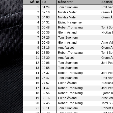
Mål nr
Tid
Målscorer
Assist1
1
01:24
Tomi Suoniemi
Rolf Iva
2
02:16
Nicklas Midèr
Glenn Å
3
04:03
Nicklas Midèr
Glenn Å
4
04:31
Eivind Haagensen
5
05:48
Robert Tronsvang
Tomi Su
6
06:36
Glenn Åsland
Nicklas 
7
07:26
Tomi Suoniemi
8
09:46
Glenn Åsland
Arne Val
9
13:16
Arne Valseth
Glenn Å
10
13:59
Robert Tronsvang
Tomi Su
11
15:30
Arne Valseth
Glenn Å
12
19:06
Tomi Suoniemi
Joni Petr
13
19:55
Tomi Suoniemi
14
26:37
Robert Tronsvang
Joni Petr
15
26:47
Tomi Suoniemi
Rolf Iva
16
27:57
Glenn Åsland
Nicklas 
17
31:47
Robert Tronsvang
Joni Petr
18
32:56
Robert Tronsvang
Bjarne 
19
33:16
Glenn Åsland
Arne Val
20
37:45
Robert Tronsvang
Tomi Su
21
38:11
Tomi Suoniemi
Robert 