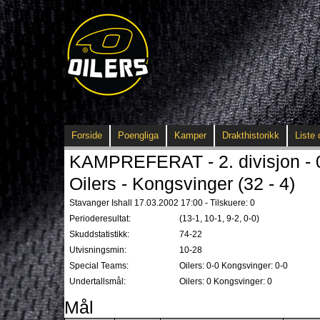
Forside
Poengliga
Kamper
Drakthistorikk
Liste 
KAMPREFERAT - 2. divisjon - 
Oilers - Kongsvinger (32 - 4)
Stavanger Ishall 17.03.2002 17:00 - Tilskuere: 0
Perioderesultat:
(13-1, 10-1, 9-2, 0-0)
Skuddstatistikk:
74-22
Utvisningsmin:
10-28
Special Teams:
Oilers: 0-0 Kongsvinger: 0-0
Undertallsmål:
Oilers: 0 Kongsvinger: 0
Mål