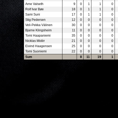
Arne Valseth
9
0
1
1
0
Rolf Ivar Bøe
18
0
1
1
0
Sami Suni
17
0
1
1
0
Stig Pedersen
12
0
0
0
0
Veli-Pekka Välinen
30
0
0
0
0
Bjarne Klingsheim
11
0
0
0
0
Tomi Haapaniemi
35
0
0
0
0
Nicklas Midèr
21
0
0
0
0
Eivind Haagensen
25
0
0
0
0
Tomi Suoniemi
22
0
0
0
0
Sum
8
11
19
1