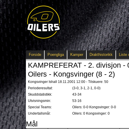
Forside
Poengliga
Kamper
Drakthistorikk
Liste 
KAMPREFERAT - 2. divisjon - 
Oilers - Kongsvinger (8 - 2)
Kongsvinger Ishall 18.11.2001 12:00 - Tilskuere: 50
Perioderesultat:
(3-0, 3-1, 2-1, 0-0)
Skuddstatistikk:
43-34
Utvisningsmin:
53-16
Special Teams:
Oilers: 0-0 Kongsvinger: 0-0
Undertallsmål:
Oilers: 0 Kongsvinger: 0
Mål