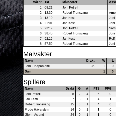
Mål nr
Tid
Målscorer
Assi
1
08:21
Joni Petrell
2
12:30
Robert Tronsvang
Arne
3
13:10
Jari Kesti
Joni 
4
21:01
Jari Kesti
Joni 
5
23:19
Joni Petrell
Sami
6
38:45
Robert Tronsvang
Joni 
7
52:16
Jari Kesti
Rolf 
8
57:59
Robert Tronsvang
Joni 
Målvakter
Navn
Drakt
W
L
Tomi Haapaniemi
35
1
0
Sum
1
0
Spillere
Navn
Drakt
G
A
PTS
PPG
Joni Petrell
8
2
4
6
0
Jari Kesti
7
3
1
4
1
Robert Tronsvang
15
3
1
4
0
Frode Håvarstein
14
0
1
1
0
Glenn Åsland
24
0
1
1
0